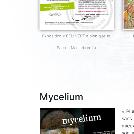
Exposition « FEU VERT à Monique et
Patrice Massebœuf »
Mycelium
« Plu
sans 
mieux
son a