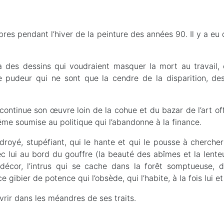
èbres pendant l’hiver de la peinture des années 90. Il y a e
y a des dessins qui voudraient masquer la mort au travail
de pudeur qui ne sont que la cendre de la disparition, de
l continue son œuvre loin de la cohue et du bazar de l’art off
ême soumise au politique qui l’abandonne à la finance.
droyé, stupéfiant, qui le hante et qui le pousse à chercher 
vec lui au bord du gouffre (la beauté des abîmes et la lent
écor, l’intrus qui se cache dans la forêt somptueuse, da
 gibier de potence qui l’obsède, qui l’habite, à la fois lui et 
vrir dans les méandres de ses traits.