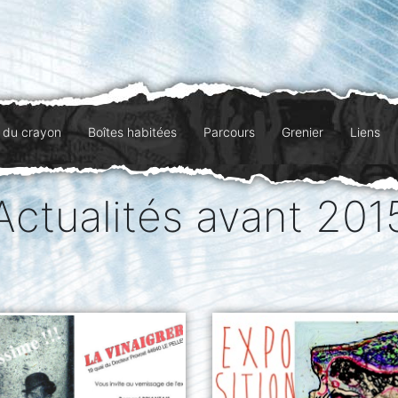
l du crayon
Boîtes habitées
Parcours
Grenier
Liens
Actualités avant 201