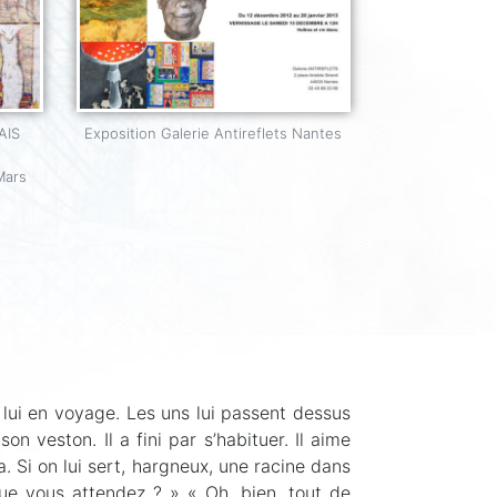
AIS
Exposition Galerie Antireflets Nantes
Mars
lui en voyage. Les uns lui passent dessus
on veston. Il a fini par s’habituer. Il aime
. Si on lui sert, hargneux, une racine dans
que vous attendez ? » « Oh, bien, tout de