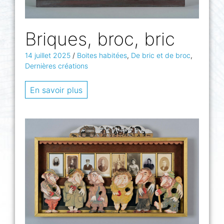
Briques, broc, bric
14 juillet 2025
/
Boites habitées
,
De bric et de broc
,
Dernières créations
En savoir plus