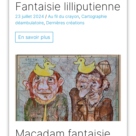
Fantaisie lilliputienne
23 juillet 2024
/
Au fil du crayon
,
Cartographie
déambulatoire
,
Dernières créations
En savoir plus
Macadam fantaisie