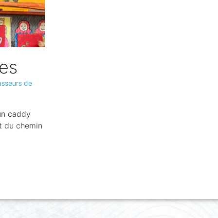
es
usseurs de
 un caddy
it du chemin